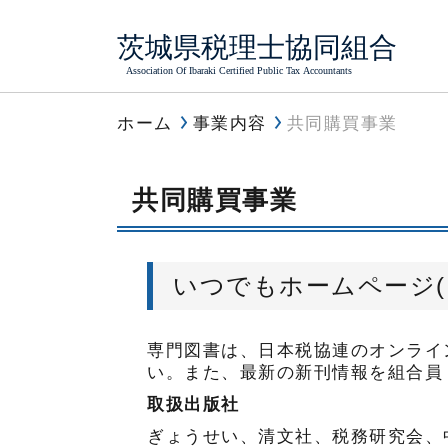
組合員サービス
組合について
事業内容
理事長
全国税
業務サ
ホーム
事業内容
共同購買事業
共同購
各種共
共同購買事業
いつでもホームページ(
専門図書は、日本税協連のオンライ
い。また、最新の新刊情報を組合員
取扱出版社
ぎょうせい、清文社、税務研究会、