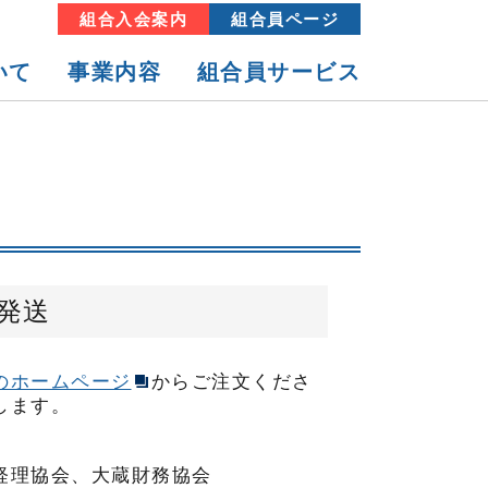
組合入会案内
組合員ページ
いて
事業内容
組合員サービス
事業
組合加入案内
福利厚生事業
各種様式ダウンロード
教育情報事業
発送
のホームページ
からご注文くださ
します。
経理協会、大蔵財務協会