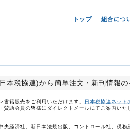
トップ
組合につ
挨拶
理士共栄会受託事業
ポート
組合概要
関東信越税協連共済会受託
生活サポート
買事業
金融事業
済事業
日本税協連)から簡単注文・新刊情報の
ン書籍販売をご利用いただけます。
日本税協連ネット
・賛助会員の皆様にダイレクトメールにてご案内いた
中央経済社、新日本法規出版、コントロール社、税務